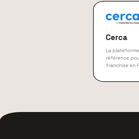
Cerca
La plateforme
référence pou
franchise en 