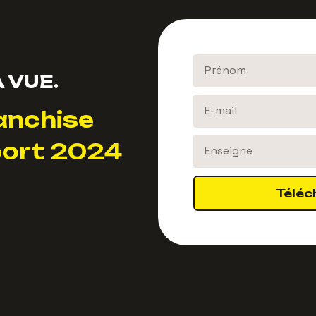
 VUE.
anchise
ort 2024
Téléc