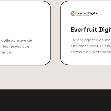
Everfruit Digi
La 1ère agence de mar
 collaborative de
en France exclusivem
r les réseaux de
secteur de la franchi
France.