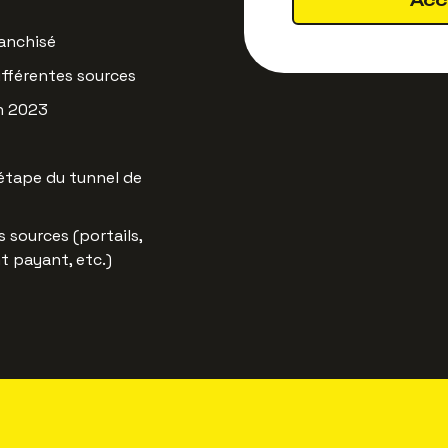
Acc
ranchisé
ifférentes sources
n 2023
étape du tunnel de
 sources (portails,
t payant, etc.)