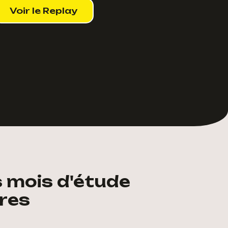
Voir le Replay
s mois d'étude
res​