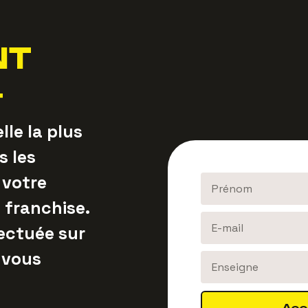
NT
4
le la plus
s les
 votre
 franchise.
ectuée sur
 vous