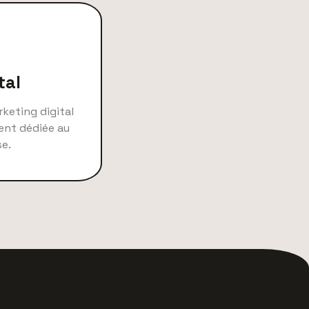
tal
keting digital
ent dédiée au
se.